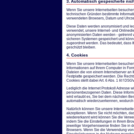
3. Automatisch gespeicherte ni
Wenn Sie unsere Internetseiten besuchen,
technischen Gründen bestimmte Informati
verwendeten Browsers, Datum und Uhrzeit 
Diese Daten werden anonymisiert und ledi
verwendet, unsere Internet- und Onlinedi
anonymisierten Daten werden - getrennt
sicheren Systemen gespeichert und könn
zugeordnet werden. Das bedeutet, dass 
geschützt bleiben.
4. Cookies
Wenn Sie unsere Internetseiten besuchen
Informationen auf Ihrem Computer in For
Dateien die von einem Internetserver an
Festplatte gespeichert werden. Die Rech
Cookies stellt dabei Art. 6 Abs. 1 lit f DSG
Lediglich die Internet Protokoll Adresse w
personenbezogenen Daten. Diese Informa
wird erlaubt es, Sie bei dem nächsten Bes
automatisch wiederzuerkennen, wodurch I
Natürlich können Sie unsere Internetsei
akzeptieren. Wenn Sie nicht möchten, d
wiedererkannt wird können Sie die Ver
indem Sie die Einstellungen in Ihrem Bro
jeweilige Vorgehensweise finden Sie in d
Browsers. Wenn Sie die Verwendung von 
Einschränkungen in der Nutzung mancher 