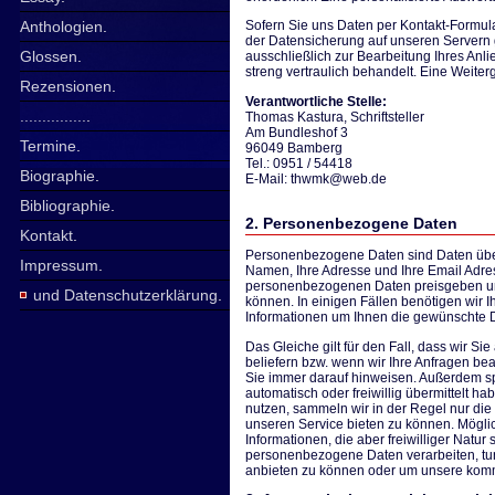
Anthologien
.
Sofern Sie uns Daten per Kontakt-Formu
der Datensicherung auf unseren Servern 
Glossen
.
ausschließlich zur Bearbeitung Ihres Anl
streng vertraulich behandelt. Eine Weiterga
Rezensionen
.
Verantwortliche Stelle:
...............
.
Thomas Kastura, Schriftsteller
Am Bundleshof 3
Termine
.
96049 Bamberg
Tel.: 0951 / 54418
Biographie
.
E-Mail: thwmk@web.de
Bibliographie
.
2. Personenbezogene Daten
Kontakt
.
Personenbezogene Daten sind Daten über
Impressum
.
Namen, Ihre Adresse und Ihre Email Adre
personenbezogenen Daten preisgeben um
und Datenschutzerklärung
.
können. In einigen Fällen benötigen wir
Informationen um Ihnen die gewünschte D
Das Gleiche gilt für den Fall, dass wir Si
beliefern bzw. wenn wir Ihre Anfragen be
Sie immer darauf hinweisen. Außerdem spe
automatisch oder freiwillig übermittelt h
nutzen, sammeln wir in der Regel nur di
unseren Service bieten zu können. Mögli
Informationen, die aber freiwilliger Natur
personenbezogene Daten verarbeiten, tun
anbieten zu können oder um unsere komme