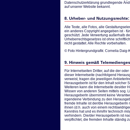
Datenschutzerklärung grundlegende Än
auf unserer Website bekannt.
8. Urheber- und Nutzungsrechte:
Alle Texte, alle Fotos, alle Gestaltungsel
ein anderes Copyright angegeben ist - fü
geschützt. Jede Verwertung außerhalb d
Urheberrechtsgesetzes ist ohne schriftl
nicht gestattet. Alle Rechte vorbehalten.
© Foto Hintergrundgrafik: Cornelia Daig-
9. Hinweis gemäß Telemedienges
Für Internetseiten Dritter, auf die der od
dieser Internetseite (nachfolgend Heraus
verweist, tragen die jeweiligen AnbieterI
HerausgeberIn ist für den Inhalt solcher Se
Weiteren kann die Internetseite des/der
Wissen von anderen Seiten mittels sog. L
HerausgeberIn übernimmt keine Verantwor
irgendeine Verbindung zu den HerausgebeI
fremde Inhalte ist der/die HerausgeberIn 
ihnen (d.h. auch von einem rechtswidrigen
Kenntnis hat und es ihm/ihr technisch mö
verhindern. Die/der HerausgeberIn ist n
verpflichtet, die fremden Inhalte ständig 