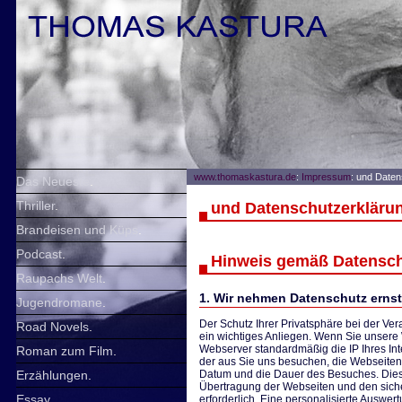
www.thomaskastura.de
:
Impressum
: und Date
Das Neueste
.
Thriller
.
und Datenschutzerkläru
Brandeisen und Küps
.
Podcast
.
Hinweis gemäß Datensc
Raupachs Welt
.
1. Wir nehmen Datenschutz ernst
Jugendromane
.
Der Schutz Ihrer Privatsphäre bei der Ver
Road Novels
.
ein wichtiges Anliegen. Wenn Sie unsere
Webserver standardmäßig die IP Ihres Int
Roman zum Film
.
der aus Sie uns besuchen, die Webseiten
Erzählungen
.
Datum und die Dauer des Besuches. Diese
Übertragung der Webseiten und den sich
Essay
.
erforderlich. Eine personalisierte Auswert