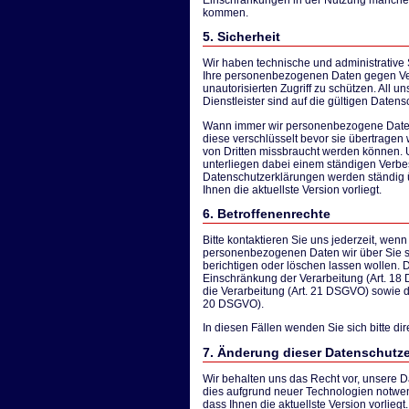
kommen.
5. Sicherheit
Wir haben technische und administrative
Ihre personenbezogenen Daten gegen Ver
unautorisierten Zugriff zu schützen. All un
Dienstleister sind auf die gültigen Datens
Wann immer wir personenbezogene Date
diese verschlüsselt bevor sie übertragen 
von Dritten missbraucht werden können.
unterliegen dabei einem ständigen Verb
Datenschutzerklärungen werden ständig übe
Ihnen die aktuellste Version vorliegt.
6. Betroffenenrechte
Bitte kontaktieren Sie uns jederzeit, wen
personenbezogenen Daten wir über Sie s
berichtigen oder löschen lassen wollen.
Einschränkung der Verarbeitung (Art. 18
die Verarbeitung (Art. 21 DSGVO) sowie d
20 DSGVO).
In diesen Fällen wenden Sie sich bitte dir
7. Änderung dieser Datenschutz
Wir behalten uns das Recht vor, unsere D
dies aufgrund neuer Technologien notwendig
dass Ihnen die aktuellste Version vorlieg