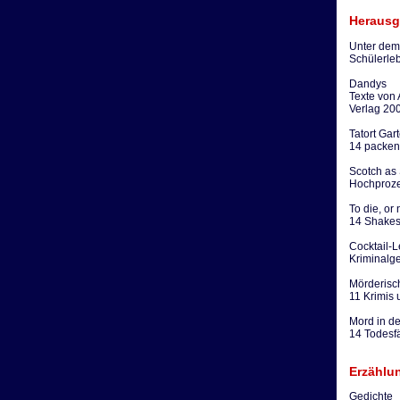
Herausg
Unter dem
Schülerle
Dandys
Texte von 
Verlag 20
Tatort Gar
14 packen
Scotch as
Hochproze
To die, or 
14 Shakes
Cocktail-
Kriminalge
Mörderisc
11 Krimis 
Mord in d
14 Todesfä
Erzählun
Gedichte