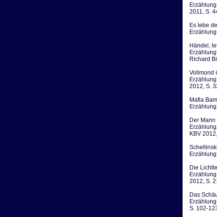
Erzählung.
2011, S. 4
Es lebe d
Erzählung.
Händel, let
Erzählung.
Richard Bi
Vollmond 
Erzählung.
2012, S. 3
Mafia Ba
Erzählung.
Der Mann 
Erzählung.
KBV 2012,
Schellinsk
Erzählung.
Die Lichtl
Erzählung.
2012, S. 
Das Schäu
Erzählung.
S. 102-12