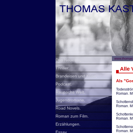
www.thomask
Das Neueste
.
Thriller
.
Alle 
Brandeisen und Küps
.
Als "Go
Podcast
.
Todesstr
Raupachs Welt
.
Roman. Mü
Jugendromane
.
Schottens
Roman. Mü
Road Novels
.
Schottenk
Roman zum Film
.
Roman. Mü
Erzählungen
.
Schottens
Roman. Mü
Essay
.