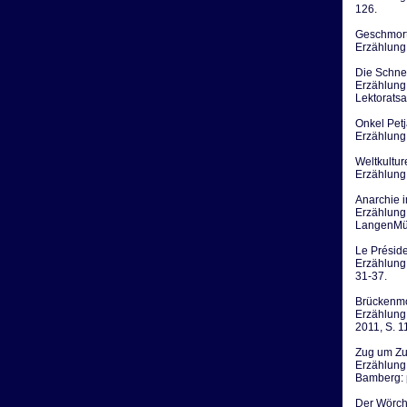
126.
Geschmor
Erzählung.
Die Schne
Erzählung.
Lektoratsa
Onkel Pet
Erzählung.
Weltkultur
Erzählung.
Anarchie 
Erzählung.
LangenMül
Le Présid
Erzählung.
31-37.
Brückenm
Erzählung.
2011, S. 1
Zug um Z
Erzählung,
Bamberg: 
Der Wörch