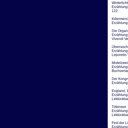
Winterlicht
Erzählung.
122.
Killermenü
Erzählung.
Die Organi
Erzählung.
Vivendi Ve
Überrasch
Erzählung.
Leporello 
Mistelzwe
Erzählung.
Buchverla
Der Kongr
Erzählung.
England, 
Erzählung.
Lektoratsa
Tötensen
Erzählung.
Lektoratsa
Fest der L
Erzählung.