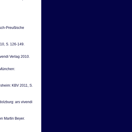
isch-Preußische
010, S. 126-149.
ivendi Verlag 2010.
. München:
lesheim: KBV 2011, S.
dolzburg: ars vivendi
on Martin Beyer.