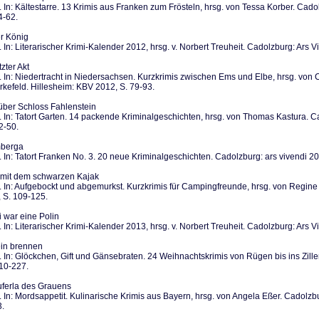
 In: Kältestarre. 13 Krimis aus Franken zum Frösteln, hrsg. von Tessa Korber. Cado
4-62.
er König
 In: Literarischer Krimi-Kalender 2012, hrsg. v. Norbert Treuheit. Cadolzburg: Ars V
zter Akt
 In: Niedertracht in Niedersachsen. Kurzkrimis zwischen Ems und Elbe, hrsg. von 
rkefeld. Hillesheim: KBV 2012, S. 79-93.
über Schloss Fahlenstein
 In: Tatort Garten. 14 packende Kriminalgeschichten, hrsg. von Thomas Kastura. C
2-50.
mberga
 In: Tatort Franken No. 3. 20 neue Kriminalgeschichten. Cadolzburg: ars vivendi 2
mit dem schwarzen Kajak
 In: Aufgebockt und abgemurkst. Kurzkrimis für Campingfreunde, hrsg. von Regine 
 S. 109-125.
i war eine Polin
 In: Literarischer Krimi-Kalender 2013, hrsg. v. Norbert Treuheit. Cadolzburg: Ars V
ein brennen
 In: Glöckchen, Gift und Gänsebraten. 24 Weihnachtskrimis von Rügen bis ins Zill
210-227.
ferla des Grauens
 In: Mordsappetit. Kulinarische Krimis aus Bayern, hrsg. von Angela Eßer. Cadolzbu
3.