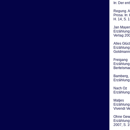
In: Der en
Regung. A
Prosa. In:
H. 14, S. 
Jan Maye
Erzählung.
Verlag 200
Alles Glüc
Erzählung.
Goldmann 
Freigang
Erzählung.
Bertelsma
Bamberg, 
Erzählung.
Nach Oz
Erzählung.
Matjes
Erzählung.
Vivendi Ve
Ohne Gew
Erzählung
2007, S. 