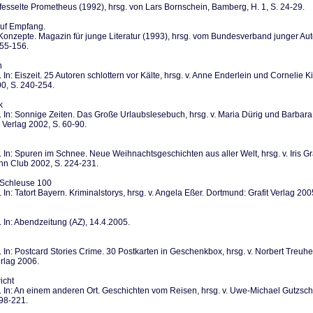
tfesselte Prometheus (1992), hrsg. von Lars Bornschein, Bamberg, H. 1, S. 24-29.
uf Empfang.
 Konzepte. Magazin für junge Literatur (1993), hrsg. vom Bundesverband junger Au
155-156.
n
 In: Eiszeit. 25 Autoren schlottern vor Kälte, hrsg. v. Anne Enderlein und Cornelie Ki
0, S. 240-254.
k
 In: Sonnige Zeiten. Das Große Urlaubslesebuch, hrsg. v. Maria Dürig und Barbar
Verlag 2002, S. 60-90.
 In: Spuren im Schnee. Neue Weihnachtsgeschichten aus aller Welt, hrsg. v. Iris Gr
nn Club 2002, S. 224-231.
Schleuse 100
 In: Tatort Bayern. Kriminalstorys, hrsg. v. Angela Eßer. Dortmund: Grafit Verlag 200
 In: Abendzeitung (AZ), 14.4.2005.
 In: Postcard Stories Crime. 30 Postkarten in Geschenkbox, hrsg. v. Norbert Treuhe
rlag 2006.
icht
. In: An einem anderen Ort. Geschichten vom Reisen, hrsg. v. Uwe-Michael Gutzsc
198-221.