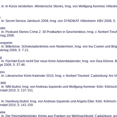
 In: In Kürze verstorben. Mörderische Stories, hrsg. von Wolfgang Kemmer. Hilles
.
 In: Secret Service Jahrbuch 2008, hrsg. von SYNDIKAT. Hillesheim: KBV 2008, S.
stin
 In: Postcard Stories Crime 2. 30 Postkarten in Geschenkbox, hrsg. v. Norbert Treu
rlag 2008.
ungseier
 In: Bitterböse. Schokoladenkrimis vom Niederrhein, hrsg. von Ina Coelen und Brigit
Verlag 2009, S. 7-21.
ig
 In: Fürchtet Euch nicht! Der neue Krimi-Adventskalender, hrsg. von Gisa Klönne. Be
ge 2009, S. 37-46.
ess
 In: Literarischer Krimi-Kalender 2010, hrsg. v. Norbert Treuheit. Cadolzburg: Ars V
1966
 In: WM blutrot, hrsg. von Andreas Izquierdo und Wolfgang Kemmer. Köln: Kölnisc
nstalt 2010, S. 137-151.
 In: Hamburg blutrot, hrsg. von Andreas Izquierdo und Angela Eßer. Köln: Kölnisc
nstalt 2010, S. 141-150.
iebe
 In: Der Pelzmärtelmörder. Krimis aus Franken zur Weihnachtszeit. Cadolzburg: ars