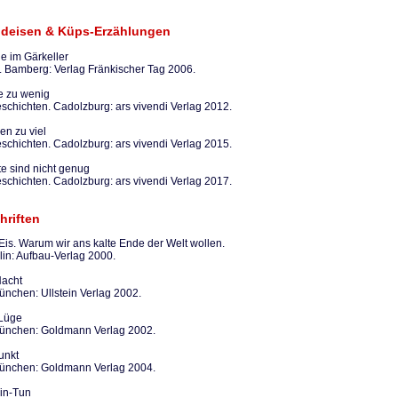
ndeisen & Küps-Erzählungen
e im Gärkeller
. Bamberg: Verlag Fränkischer Tag 2006.
e zu wenig
schichten. Cadolzburg: ars vivendi Verlag 2012.
en zu viel
schichten. Cadolzburg: ars vivendi Verlag 2015.
e sind nicht genug
schichten. Cadolzburg: ars vivendi Verlag 2017.
hriften
 Eis. Warum wir ans kalte Ende der Welt wollen.
lin: Aufbau-Verlag 2000.
Nacht
nchen: Ullstein Verlag 2002.
 Lüge
nchen: Goldmann Verlag 2002.
unkt
nchen: Goldmann Verlag 2004.
Tin-Tun