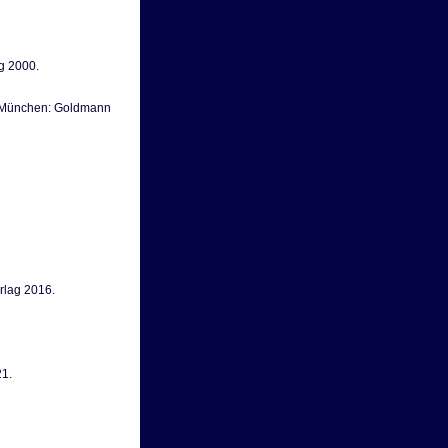
g 2000.
a. München: Goldmann
rlag 2016.
21.