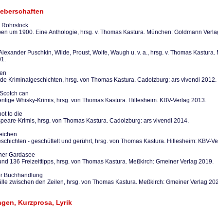
eberschaften
 Rohrstock
ben um 1900. Eine Anthologie, hrsg. v. Thomas Kastura. München: Goldmann Verla
Alexander Puschkin, Wilde, Proust, Wolfe, Waugh u. v. a., hrsg. v. Thomas Kastur
01.
ten
de Kriminalgeschichten, hrsg. von Thomas Kastura. Cadolzburg: ars vivendi 2012.
 Scotch can
ntige Whisky-Krimis, hrsg. von Thomas Kastura. Hillesheim: KBV-Verlag 2013.
not to die
peare-Krimis, hrsg. von Thomas Kastura. Cadolzburg: ars vivendi 2014.
Leichen
schichten - geschüttelt und gerührt, hrsg. von Thomas Kastura. Hillesheim: KBV-Ve
her Gardasee
und 136 Freizeittipps, hrsg. von Thomas Kastura. Meßkirch: Gmeiner Verlag 2019.
er Buchhandlung
lle zwischen den Zeilen, hrsg. von Thomas Kastura. Meßkirch: Gmeiner Verlag 20
gen, Kurzprosa, Lyrik