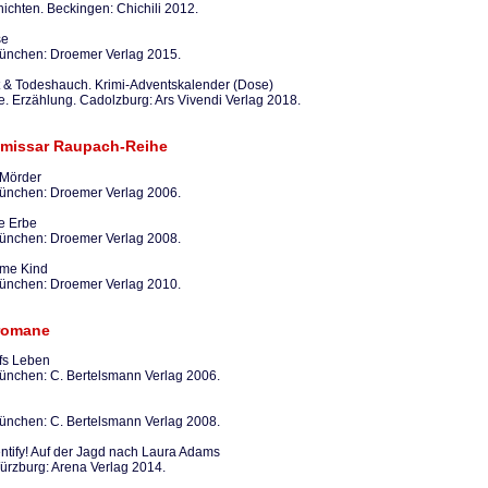
hichten. Beckingen: Chichili 2012.
se
nchen: Droemer Verlag 2015.
mt & Todeshauch. Krimi-Adventskalender (Dose)
e. Erzählung. Cadolzburg: Ars Vivendi Verlag 2018.
missar Raupach-Reihe
 Mörder
nchen: Droemer Verlag 2006.
e Erbe
nchen: Droemer Verlag 2008.
me Kind
nchen: Droemer Verlag 2010.
romane
fs Leben
nchen: C. Bertelsmann Verlag 2006.
nchen: C. Bertelsmann Verlag 2008.
ntify! Auf der Jagd nach Laura Adams
rzburg: Arena Verlag 2014.