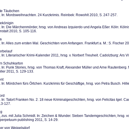
te Täubchen
 In: Mordsweihnachten. 24 Kurzkrimis. Reinbek: Rowohlt 2010, S. 247-257.
ekönigin
 In: Die Märchenmörder, hrsg. von Andreas Izquierdo und Angela Eßer. Köln: Köln
nstalt 2010, S. 105-116.
ja
 In: Alles zum ersten Mal. Geschichten vom Anfangen. Frankfurt a. M.: S. Fischer 2
erbelauf
 In: Literarischer Krimi-Kalender 2011, hrsg. v. Norbert Treuheit. Cadolzburg: Ars V
im Schuhkarton
 In: Punk Stories, hrsg. von Thomas Kraft, Alexander Müller und Arne Rautenberg
ler 2011, S. 129-133.
ent
 In: Mördchen fürs Örtchen. Kurzkrimis für Geschäftige, hrsg. von Petra Busch. Hil
ord
 In: Tatort Franken No. 2. 18 neue Kriminalgeschichten, hrsg. von Felicitas Igel. Ca
13-127.
ug
 zus. mit Julia Schmidt. In: Zeichen & Wunder. Sieben Tandemgeschichten, hrsg. v
perpetuum publishing 2011, S. 14-29.
er von Weipelsdorf