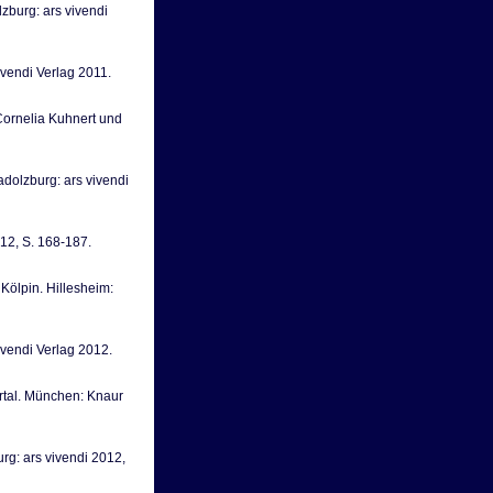
lzburg: ars vivendi
ivendi Verlag 2011.
Cornelia Kuhnert und
adolzburg: ars vivendi
012, S. 168-187.
Kölpin. Hillesheim:
ivendi Verlag 2012.
ertal. München: Knaur
rg: ars vivendi 2012,