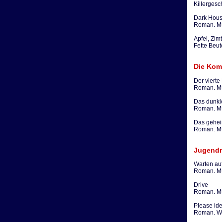
Killergesc
Dark Hou
Roman. Mü
Apfel, Zi
Fette Beut
Die Kom
Der vierte
Roman. Mü
Das dunkl
Roman. Mü
Das gehei
Roman. Mü
Jugend
Warten au
Roman. Mü
Drive
Roman. Mü
Please ide
Roman. Wü