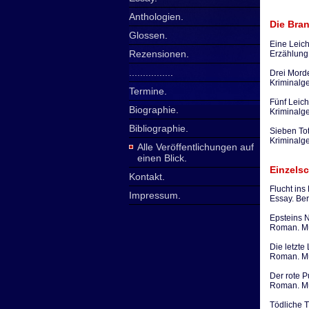
Anthologien
.
Die Bra
Glossen
.
Eine Leich
Rezensionen
.
Erzählung
...............
.
Drei Mord
Kriminalge
Termine
.
Fünf Leich
Biographie
.
Kriminalge
Bibliographie
.
Sieben Tot
Kriminalge
Alle Veröffentlichungen auf
einen Blick
.
Einzelsc
Kontakt
.
Flucht ins
Impressum
.
Essay. Ber
Epsteins 
Roman. Mü
Die letzte
Roman. Mü
Der rote P
Roman. Mü
Tödliche 