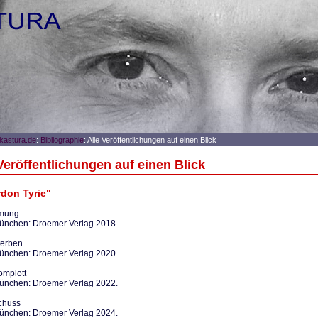
astura.de
:
Bibliographie
: Alle Veröffentlichungen auf einen Blick
Veröffentlichungen auf einen Blick
rdon Tyrie"
ömung
nchen: Droemer Verlag 2018.
terben
nchen: Droemer Verlag 2020.
omplott
nchen: Droemer Verlag 2022.
chuss
nchen: Droemer Verlag 2024.