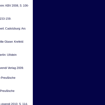
heim: KBV 2008, S. 106-
 153-159.
heit. Cadolzburg: Ars
te Glaser. Krefeld:
rlin: Ullstein
ivendi Verlag 2009.
h-Preußische
h-Preußische
 vivendi 2010, S. 114-