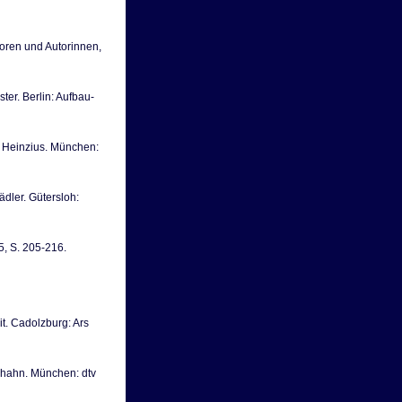
toren und Autorinnen,
ster. Berlin: Aufbau-
a Heinzius. München:
ädler. Gütersloh:
5, S. 205-216.
it. Cadolzburg: Ars
hhahn. München: dtv