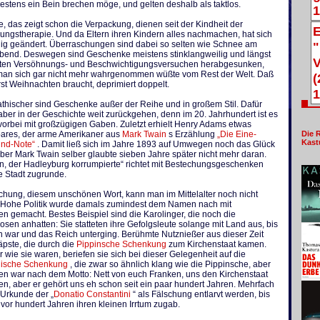
stens ein Bein brechen möge, und gelten deshalb als taktlos.
1
 das zeigt schon die Verpackung, dienen seit der Kindheit der
E
ungstherapie. Und da Eltern ihren Kindern alles nachmachen, hat sich
"
ig geändert. Überraschungen sind dabei so selten wie Schnee am
Abend. Deswegen sind Geschenke meistens stinklangweilig und längst
V
kten Versöhnungs- und Beschwichtigungsversuchen herabgesunken,
man sich gar nicht mehr wahrgenommen wüßte vom Rest der Welt. Daß
(
rst Weihnachten braucht, deprimiert doppelt.
1
thischer sind Geschenke außer der Reihe und in großem Stil. Dafür
er in der Geschichte weit zurückgehen, denn im 20. Jahrhundert ist es
vorbei mit großzügigen Gaben. Zuletzt erhielt Henry Adams etwas
bares, der arme Amerikaner aus
Mark Twain
s Erzählung
„Die Eine-
Die 
Kast
und-Note“
. Damit ließ sich im Jahre 1893 auf Umwegen noch das Glück
er Mark Twain selber glaubte sieben Jahre später nicht mehr daran.
n, der Hadleyburg korrumpierte“ richtet mit Bestechungsgeschenken
e Stadt zugrunde.
chung, diesem unschönen Wort, kann man im Mittelalter noch nicht
 Hohe Politik wurde damals zumindest dem Namen nach mit
 gemacht. Bestes Beispiel sind die Karolinger, die noch die
sen anhatten: Sie statteten ihre Gefolgsleute solange mit Land aus, bis
ch war und das Reich unterging. Berühmte Nutznießer aus dieser Zeit
äpste, die durch die
Pippinsche Schenkung
zum Kirchenstaat kamen.
wie sie waren, beriefen sie sich bei dieser Gelegenheit auf die
nische Schenkung
, die zwar so ähnlich klang wie die Pippinsche, aber
den war nach dem Motto: Nett von euch Franken, uns den Kirchenstaat
n, aber er gehört uns eh schon seit ein paar hundert Jahren. Mehrfach
 Urkunde der „
Donatio Constantini
“ als Fälschung entlarvt werden, bis
 vor hundert Jahren ihren kleinen Irrtum zugab.