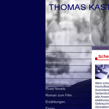
www.thomask
Das Neueste
.
Thriller
.
Sche
Brandeisen und Küps
.
Podcast
.
Raupachs Welt
.
Jugendromane
.
Wem schen
Hochoffzie
Road Novels
.
Ausrüstun
Seidentüch
Roman zum Film
.
alle Anwen
elektronis
Erzählungen
.
Gebrauchs
Abreaktion
Essay
.