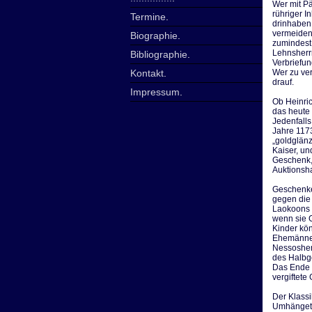
Wer mit P
rühriger I
Termine
.
drinhaben
vermeiden
Biographie
.
zumindest
Lehnsherrn
Bibliographie
.
Verbriefu
Kontakt
.
Wer zu ve
drauf.
Impressum
.
Ob Heinric
das heute 
Jedenfall
Jahre 1173
„goldglänz
Kaiser, u
Geschenk,
Auktionsha
Geschenke 
gegen die
Laokoons 
wenn sie G
Kinder kö
Ehemänner
Nessoshem
des Halbgo
Das Ende i
vergiftete
Der Klassi
Umhängetuc