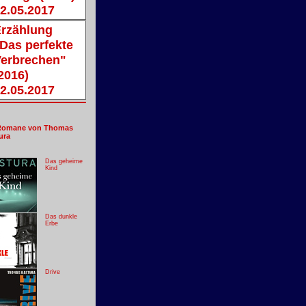
2.05.2017
rzählung
Das perfekte
erbrechen"
2016)
2.05.2017
Romane von Thomas
ura
Das geheime
Kind
Das dunkle
Erbe
Drive