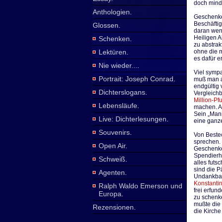
doch minde
Anthologien
.
Geschenke,
Beschäftig
Glossen
.
daran wen
Heiligen 
Schenken
.
zu abstra
Lektüren
.
ohne die 
es dafür e
Nie wieder...
.
Viel sympa
Portrait: Joseph Conrad
.
muß man ab
endgültig 
Dichterslogans
.
Vergleich
Million-Pf
Lebensläufe
.
machen. Ab
Sein „Man
Live: Dichterlesungen
.
eine ganz
Souvenirs
.
Von Beste
sprechen.
Open Air
.
Geschenken
Spendierho
Schweiß
.
alles futs
sind die P
Agenten
.
Undankbar 
Konstanti
Ralph Waldo Emerson und
frei erfun
Europa
.
zu schenke
mußte die
Rezensionen
.
die Kirche
...............
.