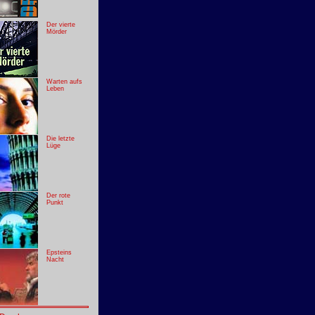
Der vierte
Mörder
Warten aufs
Leben
Die letzte
Lüge
Der rote
Punkt
Epsteins
Nacht