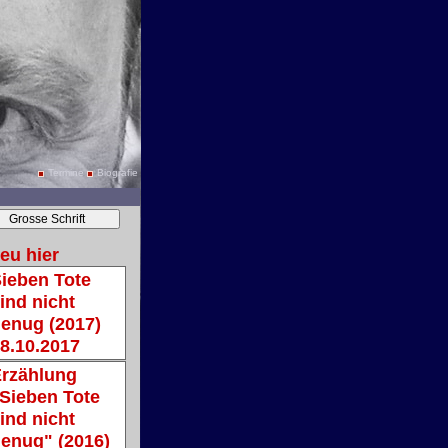
Termine
Biografie
eu hier
ieben Tote
ind nicht
enug (2017)
8.10.2017
rzählung
Sieben Tote
ind nicht
enug" (2016)