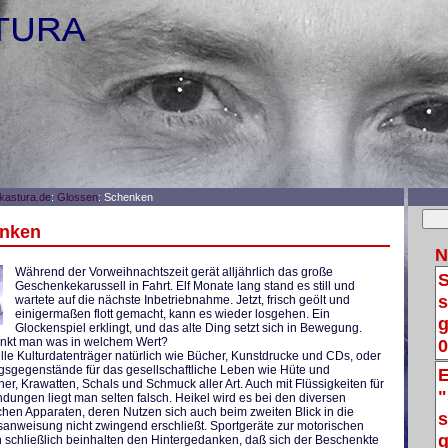
astura.de
:
Glossen
: Schenken
nken
N
Während der Vorweihnachtszeit gerät alljährlich das große
S
Geschenkekarussell in Fahrt. Elf Monate lang stand es still und
s
wartete auf die nächste Inbetriebnahme. Jetzt, frisch geölt und
einigermaßen flott gemacht, kann es wieder losgehen. Ein
g
Glockenspiel erklingt, und das alte Ding setzt sich in Bewegung.
0
kt man was in welchem Wert?
lle Kulturdatenträger natürlich wie Bücher, Kunstdrucke und CDs, oder
gsgegenstände für das gesellschaftliche Leben wie Hüte und
E
er, Krawatten, Schals und Schmuck aller Art. Auch mit Flüssigkeiten für
"
dungen liegt man selten falsch. Heikel wird es bei den diversen
chen Apparaten, deren Nutzen sich auch beim zweiten Blick in die
s
anweisung nicht zwingend erschließt. Sportgeräte zur motorischen
g
 schließlich beinhalten den Hintergedanken, daß sich der Beschenkte