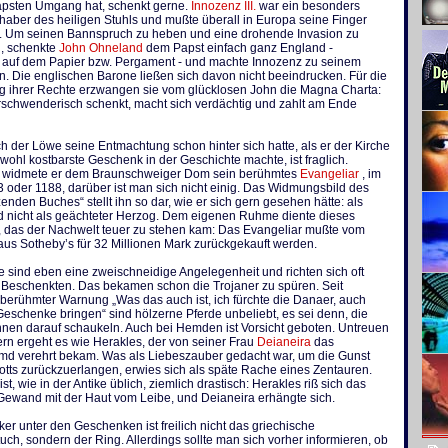
äpsten Umgang hat, schenkt gerne.
Innozenz III.
war ein besonders
nhaber des heiligen Stuhls und mußte überall in Europa seine Finger
. Um seinen Bannspruch zu heben und eine drohende Invasion zu
, schenkte
John Ohneland
dem Papst einfach ganz England -
 auf dem Papier bzw. Pergament - und machte Innozenz zu seinem
. Die englischen Barone ließen sich davon nicht beeindrucken. Für die
ng ihrer Rechte erzwangen sie vom glücklosen John die Magna Charta:
rschwenderisch schenkt, macht sich verdächtig und zahlt am Ende
h der Löwe seine Entmachtung schon hinter sich hatte, als er der Kirche
wohl kostbarste Geschenk in der Geschichte machte, ist fraglich.
s widmete er dem Braunschweiger Dom sein berühmtes
Evangeliar
, im
 oder 1188, darüber ist man sich nicht einig. Das Widmungsbild des
enden Buches“ stellt ihn so dar, wie er sich gern gesehen hätte: als
nd nicht als geächteter Herzog. Dem eigenen Ruhme diente dieses
 das der Nachwelt teuer zu stehen kam: Das Evangeliar mußte vom
us Sotheby’s für 32 Millionen Mark zurückgekauft werden.
sind eben eine zweischneidige Angelegenheit und richten sich oft
 Beschenkten. Das bekamen schon die Trojaner zu spüren. Seit
berühmter Warnung „Was das auch ist, ich fürchte die Danaer, auch
eschenke bringen“ sind hölzerne Pferde unbeliebt, es sei denn, die
nnen darauf schaukeln. Auch bei Hemden ist Vorsicht geboten. Untreuen
n ergeht es wie Herakles, der von seiner Frau
Deianeira
das
d verehrt bekam. Was als Liebeszauber gedacht war, um die Gunst
tts zurückzuerlangen, erwies sich als späte Rache eines Zentauren.
st, wie in der Antike üblich, ziemlich drastisch: Herakles riß sich das
 Gewand mit der Haut vom Leibe, und Deianeira erhängte sich.
ker unter den Geschenken ist freilich nicht das griechische
h, sondern der Ring. Allerdings sollte man sich vorher informieren, ob