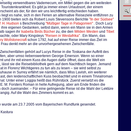
ielseitig verwendbares Vademecum, ein Mittel gegen die am weitesten
e Touristenkrankheit. Es gibt ja immer einen Urlaubsort, der einem
erscheint als der, für den wir uns leichtfertig entschieden haben.
iegt es nahe, sich in den Ferien an alternative Reiseziele entführen zu
m 1900 bieten sich da Robert Louis Stevensons Berichte
"In der Südsee"
. H. Hudson
s Beschreibung
"Müßiger Tage in Patagonien"
. Doch Lucy
n ihre eigenen Gedanken, selbst dann, wenn ein Mann sie in den Armen
alb sagen ihr
Isabella Birds Bücher
zu, die den
Wilden Westen
und
Tibet
machte, oder Mary Kingsleys
"Reisen in Westafrika"
. Ein Mann, das
ry Wollstonecraft
schon 1792, hat auf einer Reise immer das Ziel im
e Frau denkt mehr an die unvorhergesehenen Zwischenfälle.
Zwischenfällen gehört auf Lucys Reise in die Toskana der Auftritt des
ten, aber umso liebenswerteren George Emerson. Wenn so einer
 und ihr mit einem Kuss die Augen dafür öffnet, dass die Welt ein
, lässt sie die Reisebibliothek gern auf dem Nachttisch liegen. Jemand
at in Florenz Wichtigeres zu tun als zu lesen – sie wird selbst zu
 Zuhause in Surrey erfährt sie nämlich, dass Miss Lavish, ein weiterer
st, den leidenschaftlichen Kuss beobachtet und in einem Trivialroman
hat. Unter einer Loggia heißt das Rührstück. Zuerst versetzt es die
 E. M. Forsters Roman in helle Aufregung, aber am Ende finden die
doch zueinander. – Für eine gelingende Reise ist die Wahl der Lektüre
rangig. Auf die Wahl des Zimmers kommt es an.
e wurde am 23.7.2005 vom Bayerischen Rundfunk gesendet.
Kastura