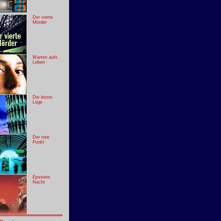
Der vierte
Mörder
Warten aufs
Leben
Die letzte
Lüge
Der rote
Punkt
Epsteins
Nacht