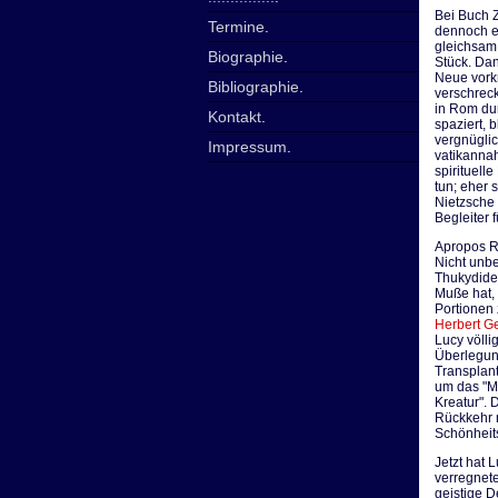
Bei Buch Z
Termine
.
dennoch ei
gleichsam 
Biographie
.
Stück. Da
Neue vorkn
Bibliographie
.
verschreck
in Rom dur
Kontakt
.
spaziert, 
vergnügli
Impressum
.
vatikannah
spirituell
tun; eher 
Nietzsche
Begleiter 
Apropos Ra
Nicht unb
Thukydides
Muße hat, 
Portionen
Herbert G
Lucy völli
Überlegun
Transplan
um das "M
Kreatur".
Rückkehr 
Schönheits
Jetzt hat 
verregnete
geistige D