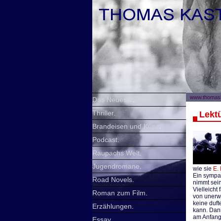
www.thomask
Das Neueste
.
Thriller
.
Lekt
Brandeisen und Küps
.
Podcast
.
Raupachs Welt
.
Jugendromane
.
wie sie
E. 
Ein sympat
Road Novels
.
nimmt sei
Vielleicht
Roman zum Film
.
von unerwa
keine duf
Erzählungen
.
kann. Dan
am Anfang 
Essay
.