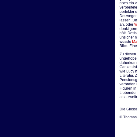
noch ein v
verbreitet
perfekter 
Deswegen l
lassen. U
an, oder
W
denkt ger
hält. Desh
unsicher 
wusste
Ma
Blick. Ein
Zu diesen 
ungehobel
daherkommt
Ganzes ist
wie Lucy h
Literatur.
Pensionsga
verbraten 
Figuren in
Liebenden 
also zweit
Die Gloss
© Thomas 