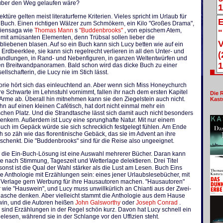
ber den Weg gelaufen wäre?
1
ktüre gelten meist literaturferne Kriterien. Vieles spricht im Urlaub für
E
 Buch. Einen richtigen Wälzer zum Schmökern, ein Kilo "Großes Drama",
liensaga wie
Thomas Mann
s
"Buddenbrooks"
, von epischem Atem,
"
mit amüsanten Elementen, denn Trübsal sollen lieber die
V
iebenen blasen. Auf so ein Buch kann sich Lucy betten wie auf ein
r Erdbeerklee, sie kann sich regelrecht verlieren in all den Unter- und
(
dlungen, in Rand- und Nebenfiguren, in ganzen Weltentwürfen und
1
hen Breitwandpanoramen. Bald schon wird das dicke Buch zu einer
ellschafterin, die Lucy nie im Stich lässt.
orie hört sich das einleuchtend an. Aber wenn sich Miss Honeychurch
e Schwarte im Lehnstuhl vornimmt, fallen ihr nach dem ersten Kapitel
Die 
Arme ab. Überall hin mitnehmen kann sie den Ziegelstein auch nicht.
Kast
 ihn auf einen kleinen Cafétisch, hat dort nicht einmal mehr ein
hen Platz. Und die Strandtasche lässt sich damit auch nicht besonders
lenkern. Außerdem ist Lucy eine sprunghafte Natur. Mit nur einem
uch im Gepäck würde sie sich schrecklich festgelegt fühlen. Am Ende
ich so zäh wie das florentinische Gebäck, das sie im Advent an ihre
schenkt. Die "Buddenbrooks" sind für die Reise also ungeeignet.
s die Ein-Buch-Lösung ist eine Auswahl mehrerer Bücher. Daran kann
je nach Stimmung, Tageszeit und Wetterlage delektieren. Drei Titel
onst ist die Qual der Wahl stärker als die Lust am Lesen. Buch Eins
e Anthologie mit Erzählungen sein: eines jener Urlaubslesebücher, mit
 Verlage gern Werbung für ihre Hausautoren machen. "Hausautoren"
r wie "Hauswein", und Lucy muss unwillkürlich an Chianti aus der Zwei-
flasche denken. Aber vielleicht stammt die Anthologie aus dem Hause
win, und die Autoren heißen
John Galsworthy
oder
Joseph Conrad
.
sind Erzählungen in der Regel schön kurz. Davon hat Lucy schnell ein
lesen, während sie in der Schlange vor den Uffizien steht.