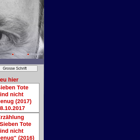
Termine
Biografie
eu hier
ieben Tote
ind nicht
enug (2017)
8.10.2017
rzählung
Sieben Tote
ind nicht
enug" (2016)