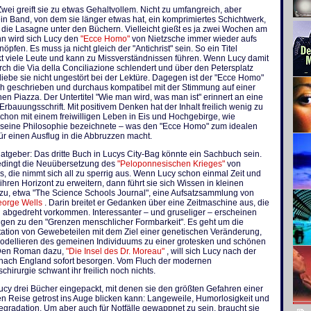
wei greift sie zu etwas Gehaltvollem. Nicht zu umfangreich, aber
n Band, von dem sie länger etwas hat, ein komprimiertes Schichtwerk,
die Lasagne unter den Büchern. Vielleicht gießt es ja zwei Wochen am
nn wird sich Lucy den
"Ecce Homo"
von Nietzsche immer wieder aufs
öpfen. Es muss ja nicht gleich der "Antichrist" sein. So ein Titel
t viele Leute und kann zu Missverständnissen führen. Wenn Lucy damit
ch die Via della Conciliazione schlendert und über den Petersplatz
bliebe sie nicht ungestört bei der Lektüre. Dagegen ist der "Ecce Homo"
ch geschrieben und durchaus kompatibel mit der Stimmung auf einer
en Piazza. Der Untertitel "Wie man wird, was man ist" erinnert an eine
e Erbauungsschrift. Mit positivem Denken hat der Inhalt freilich wenig zu
schon mit einem freiwilligen Leben in Eis und Hochgebirge, wie
 seine Philosophie bezeichnete – was den "Ecce Homo" zum idealen
für einen Ausflug in die Abbruzzen macht.
tgeber: Das dritte Buch in Lucys City-Bag könnte ein Sachbuch sein.
edingt die Neuübersetzung des
"Peloponnesischen Krieges"
von
, die nimmt sich all zu sperrig aus. Wenn Lucy schon einmal Zeit und
ihren Horizont zu erweitern, dann führt sie sich Wissen in kleinen
 zu, etwa "The Science Schools Journal", eine Aufsatzsammlung von
eorge Wells
. Darin breitet er Gedanken über eine Zeitmaschine aus, die
g abgedreht vorkommen. Interessanter – und gruseliger – erscheinen
gen zu den "Grenzen menschlicher Formbarkeit". Es geht um die
tation von Gewebeteilen mit dem Ziel einer genetischen Veränderung,
odellieren des gemeinen Individuums zu einer grotesken und schönen
 Den Roman dazu,
"Die Insel des Dr. Moreau"
, will sich Lucy nach der
nach England sofort besorgen. Vom Fluch der modernen
chirurgie schwant ihr freilich noch nichts.
Lucy drei Bücher eingepackt, mit denen sie den größten Gefahren einer
n Reise getrost ins Auge blicken kann: Langeweile, Humorlosigkeit und
egradation. Um aber auch für Notfälle gewappnet zu sein, braucht sie