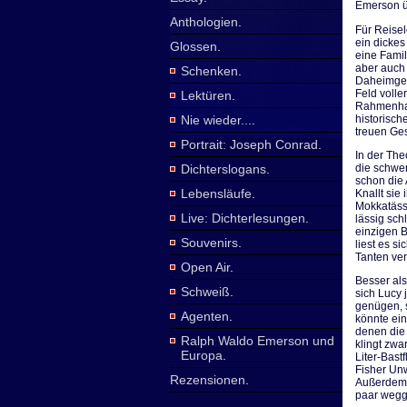
Emerson ü
Anthologien
.
Für Reisele
ein dickes
Glossen
.
eine Fami
aber auch 
Schenken
.
Daheimgebl
Feld volle
Lektüren
.
Rahmenhan
historisc
Nie wieder...
.
treuen Ges
Portrait: Joseph Conrad
.
In der The
Dichterslogans
.
die schwer
schon die 
Lebensläufe
.
Knallt sie
Mokkatässc
Live: Dichterlesungen
.
lässig sch
einzigen B
Souvenirs
.
liest es s
Tanten ver
Open Air
.
Besser al
Schweiß
.
sich Lucy 
genügen, s
Agenten
.
könnte ein
denen die
Ralph Waldo Emerson und
klingt zwa
Europa
.
Liter-Bast
Fisher Un
Rezensionen
.
Außerdem 
paar wegge
...............
.