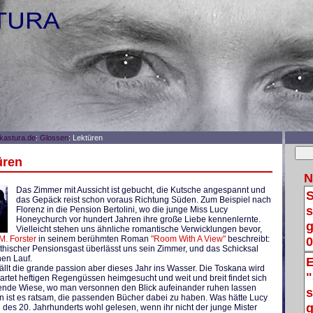
astura.de
:
Glossen
: Lektüren
üren
N
Das Zimmer mit Aussicht ist gebucht, die Kutsche angespannt und
S
das Gepäck reist schon voraus Richtung Süden. Zum Beispiel nach
s
Florenz in die Pension Bertolini, wo die junge Miss Lucy
Honeychurch vor hundert Jahren ihre große Liebe kennenlernte.
g
Vielleicht stehen uns ähnliche romantische Verwicklungen bevor,
0
M. Forster
in seinem berühmten Roman
"Room With A View"
beschreibt:
hischer Pensionsgast überlässt uns sein Zimmer, und das Schicksal
nen Lauf.
E
 fällt die grande passion aber dieses Jahr ins Wasser. Die Toskana wird
"
rtet heftigen Regengüssen heimgesucht und weit und breit findet sich
tende Wiese, wo man versonnen den Blick aufeinander ruhen lassen
s
n ist es ratsam, die passenden Bücher dabei zu haben. Was hätte Lucy
g
des 20. Jahrhunderts wohl gelesen, wenn ihr nicht der junge Mister