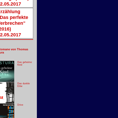
2.05.2017
rzählung
Das perfekte
erbrechen"
2016)
2.05.2017
Romane von Thomas
ura
Das geheime
Kind
Das dunkle
Erbe
Drive